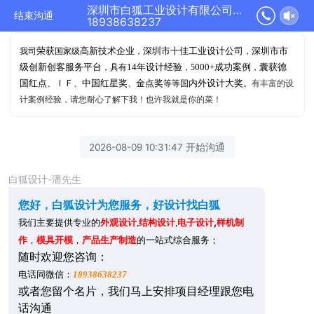
深圳市白狐工业设计有限公司正在为您服务
结束沟通
18938638237
荣获
高新技术企业
深圳市十佳工业设计公司
深圳市市
我司
国家级
，
，
级创新创客服务平台
14年设计经验
000+成功案例
囊获德
，具有
，5
，
国红点
ＩＦ
中国红星奖
金点奖
内外设计大奖
、
、
、
等等国
。
有丰富的设
计案例经验，请您耐心了解下我！也许我就是你的菜！
2026-08-09 10:31:47 开始沟通
白狐设计-潘先生
您好，白狐设计为您服务，好设计找白狐
,
样机制
我们主要提供专业的
外观设计
,
结构设计
,
电子设计
作
，
模具开模
，
产品生产制造
的一站式综合服务；
随时
欢迎您咨询：
：
电话同微信
18938638237
或者
您留个名片，我们马上安排项目经理跟您电
话沟通