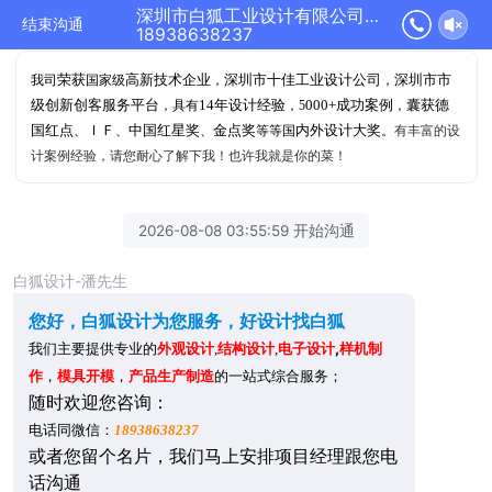
深圳市白狐工业设计有限公司正在为您服务
结束沟通
18938638237
荣获
高新技术企业
深圳市十佳工业设计公司
深圳市市
我司
国家级
，
，
级创新创客服务平台
14年设计经验
000+成功案例
囊获德
，具有
，5
，
国红点
ＩＦ
中国红星奖
金点奖
内外设计大奖
、
、
、
等等国
。
有丰富的设
计案例经验，请您耐心了解下我！也许我就是你的菜！
2026-08-08 03:55:59 开始沟通
白狐设计-潘先生
您好，白狐设计为您服务，好设计找白狐
,
样机制
我们主要提供专业的
外观设计
,
结构设计
,
电子设计
作
，
模具开模
，
产品生产制造
的一站式综合服务；
随时
欢迎您咨询：
：
电话同微信
18938638237
或者
您留个名片，我们马上安排项目经理跟您电
话沟通